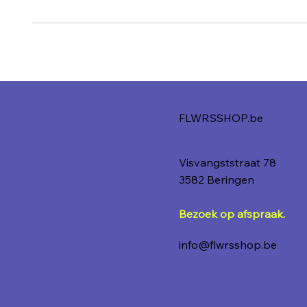
FLWRSSHOP.be
Visvangststraat 78
3582 Beringen
Bezoek op afspraak.
info@flwrsshop.be