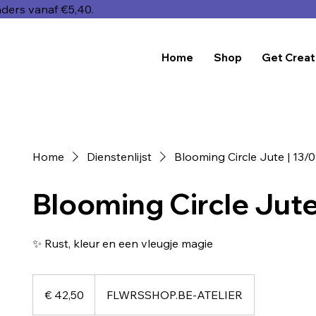
nders vanaf €5,40.
Home
Shop
Get Creat
Home
Dienstenlijst
Blooming Circle Jute | 13/
Blooming Circle Jute
✨ Rust, kleur en een vleugje magie
42,50
euro
€ 42,50
FLWRSSHOP.BE-ATELIER